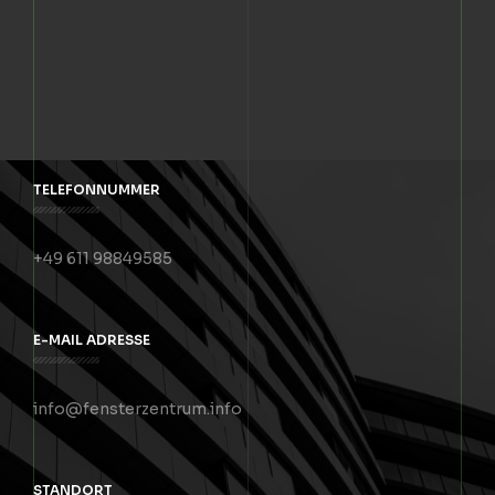
TELEFONNUMMER
+49 611 98849585
E-MAIL ADRESSE
info@fensterzentrum.info
STANDORT